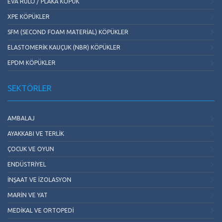
EVA RULO / PLAKA KÖPÜK
XPE KÖPÜKLER
SFM (SECOND FOAM MATERIAL) KÖPÜKLER
ELASTOMERIK KAUÇUK (NBR) KÖPÜKLER
EPDM KÖPÜKLER
SEKTÖRLER
AMBALAJ
AYAKKABI VE TERLIK
ÇOCUK VE OYUN
ENDÜSTRIYEL
İNŞAAT VE İZOLASYON
MARIN VE YAT
MEDIKAL VE ORTOPEDI