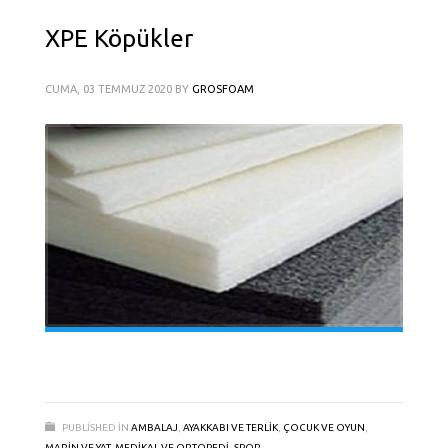
XPE Köpükler
CUMA, 03 TEMMUZ 2020
BY
GROSFOAM
PUBLISHED IN
AMBALAJ
,
AYAKKABI VE TERLIK
,
ÇOCUK VE OYUN
,
MARIN VE YAT
,
MEDIKAL VE ORTOPEDI
,
SPOR