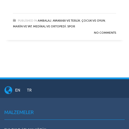
PUBLISHED IN
AMBALAJ
,
AYAKKABI VE TERLIK
,
ÇOCUK VE OYUN
,
MARIN VE YAT
,
MEDIKAL VE ORTOPEDI
,
SPOR
NO COMMENTS
EN
TR
MALZEMELER